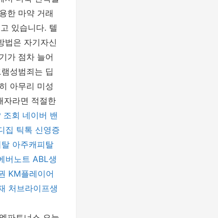
용한 마약 거래
고 있습니다. 텔
방법은 자기자신
기가 점차 늘어
그램성범죄는 딥
히 아무리 미성
피해자라면 적절한
P 조회
네이버 밴
디집
틱톡
신영증
피탈
아주캐피탈
에버노트
ABL생
권
KM플레이어
재
처브라이프생
씨엘파트너스 오늘