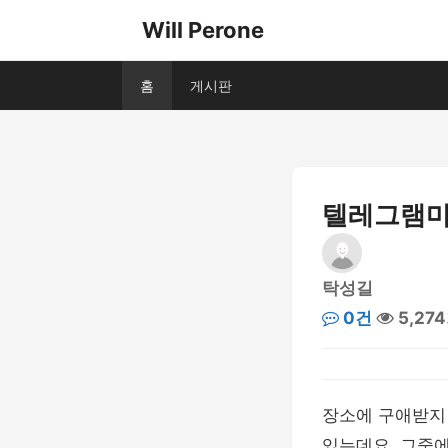
Will Perone
홈
게시판
텔레그램마
탁성길
0건
5,27
장소에 구애받지
있는데요. 그중