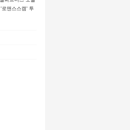
'로맨스스캠' 투