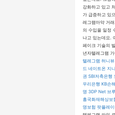
강화하고 있고 
가 급증하고 있으
레그램마약 거래
의 수입을 일정
나고 있는데요.
페이크 기술의 
년자텔레그램 가
텔레그램
허니뷰
드
네이트온
지니
권
SBI저축은행
우리은행
KB손
명
3DP Net
브
흥국화재해상보
명보험
팟플레이어(
텔레그램 라인 