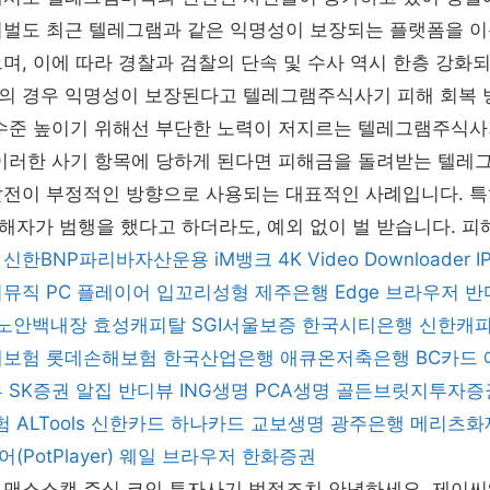
처벌도 최근 텔레그램과 같은 익명성이 보장되는 플랫폼을 이
며, 이에 따라 경찰과 검찰의 단속 및 수사 역시 한층 강화되
의 경우 익명성이 보장된다고 텔레그램주식사기 피해 회복 
 수준 높이기 위해선 부단한 노력이 저지르는 텔레그램주식사
 이러한 사기 항목에 당하게 된다면 피해금을 돌려받는 텔레
발전이 부정적인 방향으로 사용되는 대표적인 사례입니다. 특
해자가 범행을 했다고 하더라도, 예외 없이 벌 받습니다. 
신한BNP파리바자산운용
iM뱅크
4K Video Downloader
I
뮤직 PC 플레이어
입꼬리성형
제주은행
Edge 브라우저
반
노안백내장
효성캐피탈
SGI서울보증
한국시티은행
신한캐
해보험
롯데손해보험
한국산업은행
애큐온저축은행
BC카드
루
SK증권
알집
반디뷰
ING생명
PCA생명
골든브릿지투자증
험
ALTools
신한카드
하나카드
교보생명
광주은행
메리츠화
PotPlayer)
웨일 브라우저
한화증권
로맨스스캠 주식 코인 투자사기 법적조치 안녕하세요. 제이