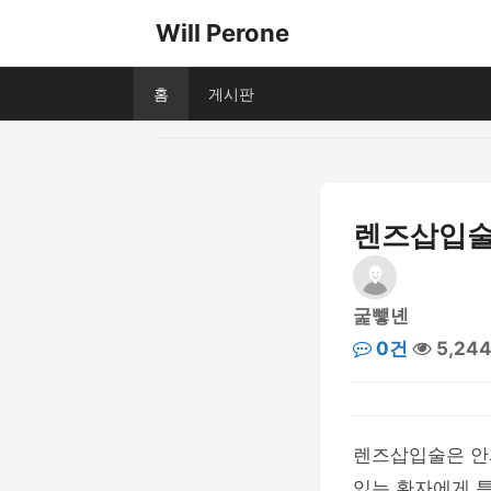
Will Perone
홈
게시판
렌즈삽입술,
굹뺗녠
0건
5,24
렌즈삽입술은 안과
있는 환자에게 특