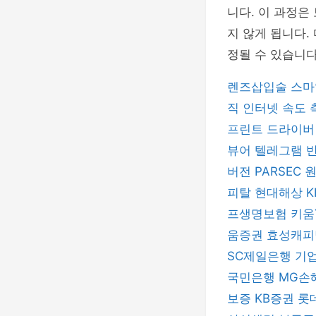
니다. 이 과정은
지 않게 됩니다.
정될 수 있습니다
렌즈삽입술
스마
직
인터넷 속도
프린트 드라이
뷰어
텔레그램
버전
PARSEC
피탈
현대해상
프생명보험
키움
움증권
효성캐
SC제일은행
기
국민은행
MG손
보증
KB증권
롯