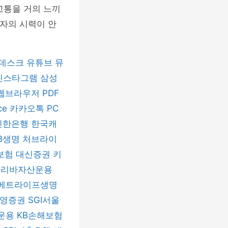
 고통을 거의 느끼
환자의 시력이 안
데스크
유튜브 뮤
인스타그램
삼성
 웹브라우저
PDF
ice
카카오톡 PC
신한은행
한국캐
B생명
처브라이
보험
대신증권
키
파리바자산운용
메트라이프생명
신영증권
SGI서울
운용
KB손해보험