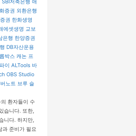
험
SBI저축은행
애
화증권
외환은행
자증권
한화생명
래에셋생명
교보
남은행
한양증권
은행
DB자산운용
롭박스
캐논 프
티파이
ALTools
바
nch
OBS Studio
에버노트
브루
슬
수의 환자들이 수
있습니다. 또한,
습니다. 하지만,
담과 준비가 필요