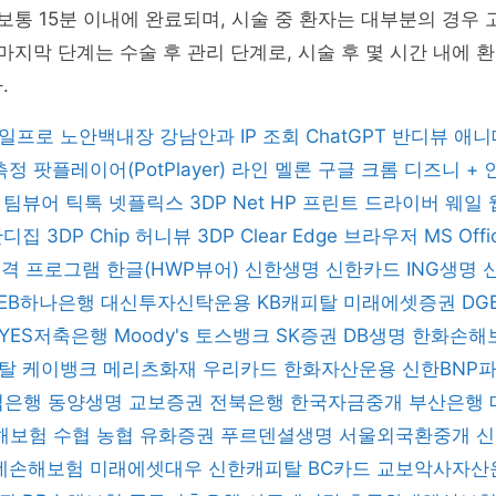
 보통 15분 이내에 완료되며, 시술 중 환자는 대부분의 경우
 마지막 단계는 수술 후 관리 단계로, 시술 후 몇 시간 내에 
.
일프로
노안백내장
강남안과
IP 조회
ChatGPT
반디뷰
애니
 측정
팟플레이어(PotPlayer)
라인
멜론
구글 크롬
디즈니 +
버
팀뷰어
틱톡
넷플릭스
3DP Net
HP 프린트 드라이버
웨일
반디집
3DP Chip
허니뷰
3DP Clear
Edge 브라우저
MS Off
 원격 프로그램
한글(HWP뷰어)
신한생명
신한카드
ING생명
KEB하나은행
대신투자신탁운용
KB캐피탈
미래에셋증권
DG
YES저축은행
Moody's
토스뱅크
SK증권
DB생명
한화손해
피탈
케이뱅크
메리츠화재
우리카드
한화자산운용
신한BNP
업은행
동양생명
교보증권
전북은행
한국자금중개
부산은행
해보험
수협
농협
유화증권
푸르덴셜생명
서울외국환중개
데손해보험
미래에셋대우
신한캐피탈
BC카드
교보악사자산