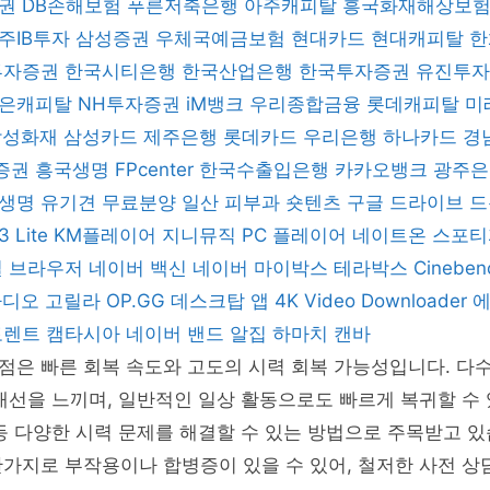
증권
DB손해보험
푸른저축은행
아주캐피탈
흥국화재해상보
주IB투자
삼성증권
우체국예금보험
현대카드
현대캐피탈
한
 투자증권
한국시티은행
한국산업은행
한국투자증권
유진투
은캐피탈
NH투자증권
iM뱅크
우리종합금융
롯데캐피탈
미
삼성화재
삼성카드
제주은행
롯데카드
우리은행
하나카드
경
증권
흥국생명
FPcenter
한국수출입은행
카카오뱅크
광주
B생명
유기견 무료분양
일산 피부과
숏텐츠
구글 드라이브
드
3 Lite
KM플레이어
지니뮤직 PC 플레이어
네이트온
스포
일 브라우저
네이버 백신
네이버 마이박스
테라박스
Cinebe
 라디오 고릴라
OP.GG 데스크탑 앱
4K Video Downloader
토렌트
캠타시아
네이버 밴드
알집
하마치
캔바
점은 빠른 회복 속도와 고도의 시력 회복 가능성입니다. 다
개선을 느끼며, 일반적인 일상 활동으로도 빠르게 복귀할 수 
등 다양한 시력 문제를 해결할 수 있는 방법으로 주목받고 있
가지로 부작용이나 합병증이 있을 수 있어, 철저한 사전 상