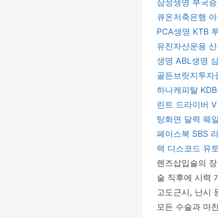
삼성생명
부국
큐온저축은행
아
PCA생명
KTB
유진자산운용
산
생명
ABL생명
골든브릿지투자
하나캐피탈
KD
린트 드라이버
V
탕화면 달력
웨
페이스북
SBS
랙
디스코드
유
렌즈삽입술의 장
술 직후에 시력 
고도근시, 난시 
모든 수술과 마찬