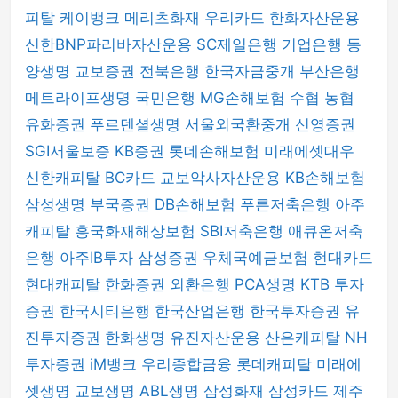
피탈
케이뱅크
메리츠화재
우리카드
한화자산운용
신한BNP파리바자산운용
SC제일은행
기업은행
동
양생명
교보증권
전북은행
한국자금중개
부산은행
메트라이프생명
국민은행
MG손해보험
수협
농협
유화증권
푸르덴셜생명
서울외국환중개
신영증권
SGI서울보증
KB증권
롯데손해보험
미래에셋대우
신한캐피탈
BC카드
교보악사자산운용
KB손해보험
삼성생명
부국증권
DB손해보험
푸른저축은행
아주
캐피탈
흥국화재해상보험
SBI저축은행
애큐온저축
은행
아주IB투자
삼성증권
우체국예금보험
현대카드
현대캐피탈
한화증권
외환은행
PCA생명
KTB 투자
증권
한국시티은행
한국산업은행
한국투자증권
유
진투자증권
한화생명
유진자산운용
산은캐피탈
NH
투자증권
iM뱅크
우리종합금융
롯데캐피탈
미래에
셋생명
교보생명
ABL생명
삼성화재
삼성카드
제주