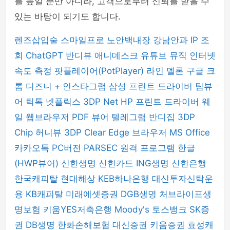
를 높일 뿐만 아니라, 고객으로부터 신뢰를 받을 수
있는 바탕이 되기도 합니다.
렌즈삽입술
스마일프로
노안백내장
강남안과
IP 조
회
ChatGPT
반디뷰
애니데스크
유튜브 뮤직
인터넷
속도 측정
팟플레이어(PotPlayer)
라인
멜론
구글 크
롬
디즈니 +
인스타그램
삼성 프린트 드라이버
팀뷰
어
틱톡
넷플릭스
3DP Net
HP 프린트 드라이버
웨
일 웹브라우저
PDF 뷰어
텔레그램
반디집
3DP
Chip
허니뷰
3DP Clear
Edge 브라우저
MS Office
카카오톡 PC버전
PARSEC 원격 프로그램
한글
(HWP뷰어)
신한생명
신한카드
ING생명
신한은행
한국캐피탈
현대해상
KEB하나은행
대신투자신탁운
용
KB캐피탈
미래에셋증권
DGB생명
처브라이프생
명보험
키움YES저축은행
Moody's
토스뱅크
SK증
권
DB생명
한화손해보험
대신증권
키움증권
효성캐