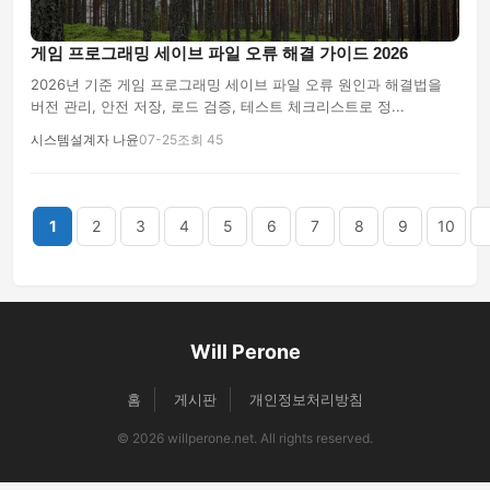
게임 프로그래밍 세이브 파일 오류 해결 가이드 2026
2026년 기준 게임 프로그래밍 세이브 파일 오류 원인과 해결법을
버전 관리, 안전 저장, 로드 검증, 테스트 체크리스트로 정...
시스템설계자 나윤
07-25
조회 45
끝
1
2
3
4
5
6
7
8
9
10
Will Perone
홈
게시판
개인정보처리방침
© 2026 willperone.net. All rights reserved.